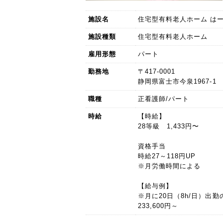
施設名
住宅型有料老人ホーム は
施設種類
住宅型有料老人ホーム
雇用形態
パート
勤務地
〒417-0001
静岡県富士市今泉1967-1
職種
正看護師/パート
時給
【時給】
28等級 1,433円〜
資格手当
時給27～118円UP
※月労働時間による
【給与例】
※月に20日（8h/日）出勤
233,600円～