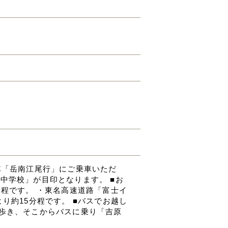
車「岳南江尾行」にご乗車いただ
中学校」が目印となります。 ■お
分程です。 ・東名高速道路「富士イ
り約15分程です。 ■バスでお越し
程歩き、そこからバスに乗り「吉原