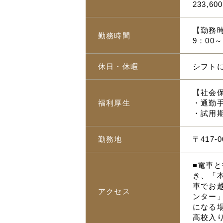
233,6
【勤務
勤務時間
9：00～
休日・休暇
シフト
【社会
福利厚生
・通勤手
・試用
勤務地
〒417-
■電車
き、「
車でお越
アクセス
ンター」
になる
高校入