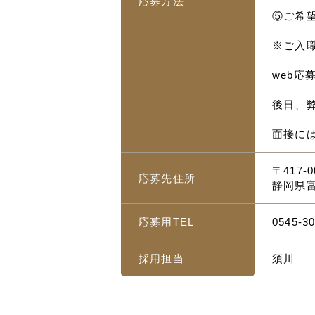
応募方法
⑤ご希
※ご入
web
後日、
面接に
〒417-0
応募先住所
静岡県富
応募用TEL
0545-30
採用担当
須川