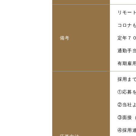
リモー
コロナ
備考
定年７
通勤手当
有期雇
採用ま
①応募
②当社
③面接
④採用