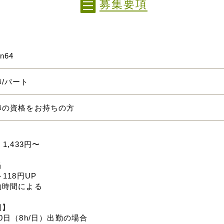
募集要項
rn64
/パート
師の資格をお持ちの方
】
1,433円〜
当
～118円UP
働時間による
例】
0日（8h/日）出勤の場合