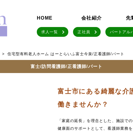
HOME
会社紹介
先
求人一覧
正社員
パートアル
住宅型有料老人ホーム はーとらいふ富士今泉/正看護師/パート
富士/訪問看護師/正看護師/パート
富士市にある綺麗な介
働きませんか？
「家庭の延長」を理念とした、施設での
健康面のサポートとして、看護師業務を