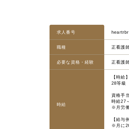
求人番号
heartrb
職種
正看護師
必要な資格・経験
正看護
【時給
28等級 
資格手
時給27
時給
※月労
【給与
※月に2