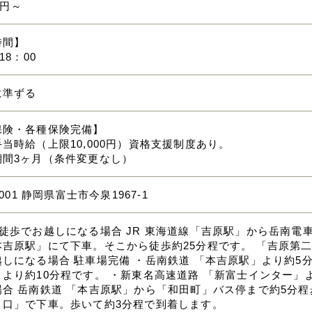
00円～
時間】
18：00
に準ずる
保険・各種保険完備】
当時給（上限10,000円）資格支援制度あり。
期間3ヶ月（条件変更なし）
0001 静岡県富士市今泉1967-1
と徒歩でお越しになる場合 JR 東海道線「吉原駅」から岳南電
本吉原駅」にて下車。そこから徒歩約25分程です。 「吉原第二
しになる場合 駐車場完備 ・岳南鉄道 「本吉原駅」より約5
より約10分程です。 ・新東名高速道路 「新富士インター」よ
場合 岳南鉄道 「本吉原駅」から「和田町」バス停まで約5分
り口」で下車。歩いて約3分程で到着します。