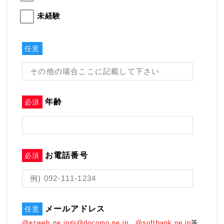
未経験
任意
年齢
必須
お電話番号
必須
メールアドレス
任意
@ezweb.ne.jpや@docomo.ne.jp、@softbank.ne.jp
等