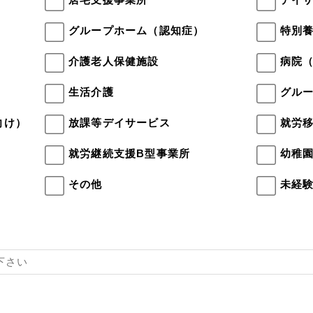
）
グループホーム（認知症）
特別
介護老人保健施設
病院
生活介護
グル
向け）
放課等デイサービス
就労
就労継続支援B型事業所
幼稚
その他
未経