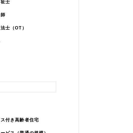
福祉士
護師
法士（OT）
他
ビス付き高齢者住宅
サービス（普通の規模）