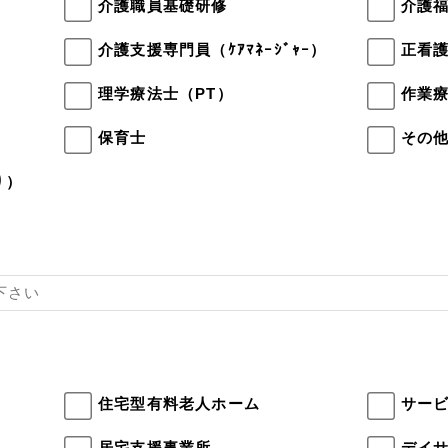
介護職員基礎研修
介護
介護支援専門員（ｹｱﾏﾈｰｼﾞｬｰ）
正看
理学療法士（PT）
作業療
保育士
その
り）
住宅型有料老人ホーム
サー
居宅支援事業所
デイ