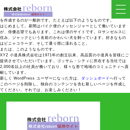
これはサンプルページです。同じ位置に固定され、(多くのテーマでは)
サイトナビゲーションメニューに含まれるため、ブログ投稿とは異な
ります。サイト訪問者に対して自分のことを説明する自己紹介ページ
を作成するのが一般的です。たとえば以下のようなものです。
はじめまして。昼間はバイク便のメッセンジャーとして働いています
が、俳優志望でもあります。これは僕のサイトです。ロサンゼルスに
住み、ジャックという名前のかわいい犬を飼っています。好きなもの
はピニャコラーダ、そして通り雨に濡れること。
または、このようなものです。
XYZ 小道具株式会社は1971年の創立以来、高品質の小道具を皆様にご
提供させていただいています。ゴッサム・シティに所在する当社では
2,000名以上の社員が働いており、様々な形で地域のコミュニティへ貢
献しています。
新しく WordPress ユーザーになった方は、
ダッシュボード
へ行って
このページを削除し、独自のコンテンツを含む新しいページを作成し
てください。それでは、お楽しみください !